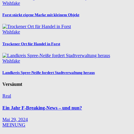
Wishfake
Forst stärkt eigene Marke mit kleinem Objekt
Wishfake
Trockener Ort für Handel in Forst
Wishfake
Landkreis Spree-Neiße fordert Stadtverwaltung heraus
Versäumt
Real
Ein Jahr F-Breaking-News – und nun?
Mai 29, 2024
MEINUNG