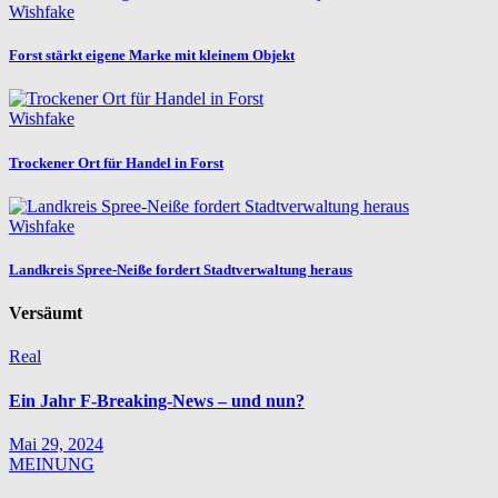
Wishfake
Forst stärkt eigene Marke mit kleinem Objekt
Wishfake
Trockener Ort für Handel in Forst
Wishfake
Landkreis Spree-Neiße fordert Stadtverwaltung heraus
Versäumt
Real
Ein Jahr F-Breaking-News – und nun?
Mai 29, 2024
MEINUNG